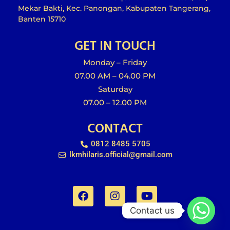
Mekar Bakti, Kec. Panongan, Kabupaten Tangerang,
Banten 15710
GET IN TOUCH
Monday – Friday
07.00 AM – 04.00 PM
Saturday
07.00 – 12.00 PM
CONTACT
0812 8485 5705
lkmhilaris.official@gmail.com
F
I
Y
a
n
o
c
s
u
e
t
t
Contact us
b
a
u