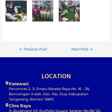
←
Previous Post
Next Post
→
LOCATION
Karawaci
Perumnas 2, Jl. Empu Barada Raya No. 16 - 28,
Bencongan Indah, Kec. Klp. Dua, Kabupaten
Tangerang, Banten 15810
Citra Raya
Jl. Boulevard VD EcoPolis Square Selatan No.06/ 02,