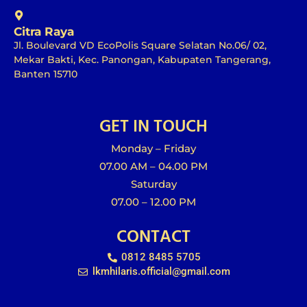
Citra Raya
Jl. Boulevard VD EcoPolis Square Selatan No.06/ 02,
Mekar Bakti, Kec. Panongan, Kabupaten Tangerang,
Banten 15710
GET IN TOUCH
Monday – Friday
07.00 AM – 04.00 PM
Saturday
07.00 – 12.00 PM
CONTACT
0812 8485 5705
lkmhilaris.official@gmail.com
F
I
Y